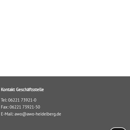
Kontakt Geschäftsstelle
Tel: 06221 73921-0
Fax: 06221 73921-50
E-Mail:
awo@awo-heidelberg.de