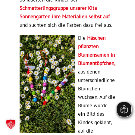
Schmetterlingsgruppe unserer Kita
Sonnengarten ihre Materialien selbst auf
und suchten sich die Farben dazu frei aus.
Die
Häschen
pflanzten
Blumensamen in
Blumentöpfchen,
aus denen
unterschiedliche
Blümchen
wuchsen. Auf die
Blume wurde
ein Bild des
Kindes geklebt,
auf die