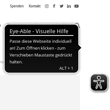
Spenden
Kontakt
s
Einrichtungen
Karriere
Aktuelles
Rückmeldeformular KITA Kranichgarten
chtungen
Rückmeldeformular KITA Kranichgarten