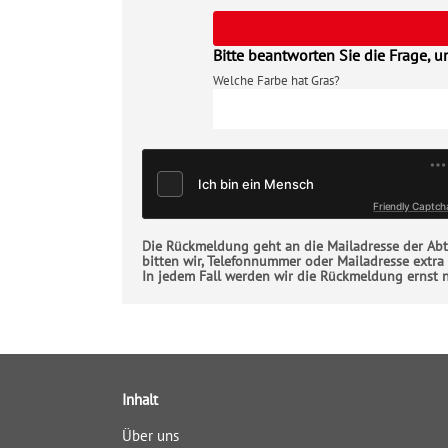
Bitte
lasse
Bitte beantworten Sie die Frage, u
dieses
Feld
Welche Farbe hat Gras?
leer.
Friendly Captch
Die Rückmeldung geht an die Mailadresse der Abte
bitten wir, Telefonnummer oder Mailadresse extra
In jedem Fall werden wir die Rückmeldung ernst
Inhalt
Über uns