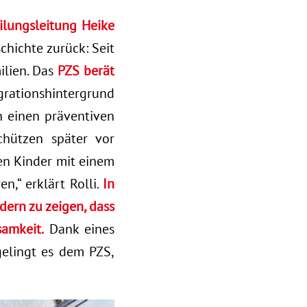
ilungsleitung Heike
hichte zurück: Seit
ilien. Das
PZS berät
rationshintergrund
ch einen präventiven
chützen später vor
men Kinder mit einem
n,“ erklärt Rolli.
In
dern zu zeigen, dass
samkeit.
Dank eines
elingt es dem PZS,