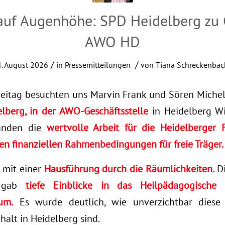
auf Augenhöhe: SPD Heidelberg zu G
AWO HD
/
/
4. August 2026
in
Pressemitteilungen
von
Tiana Schreckenbac
eitag besuchten uns Marvin Frank und Sören Miche
lberg, in der AWO-Geschäftsstelle
in Heidelberg Wi
tanden die
wertvolle Arbeit für die Heidelberger F
en finanziellen Rahmenbedingungen für freie Träger.
 mit einer
Hausführung durch die Räumlichkeiten.
Di
d gab
tiefe Einblicke in das Heilpädagogisch
um.
Es wurde deutlich, wie unverzichtbar diese
alt in Heidelberg sind.