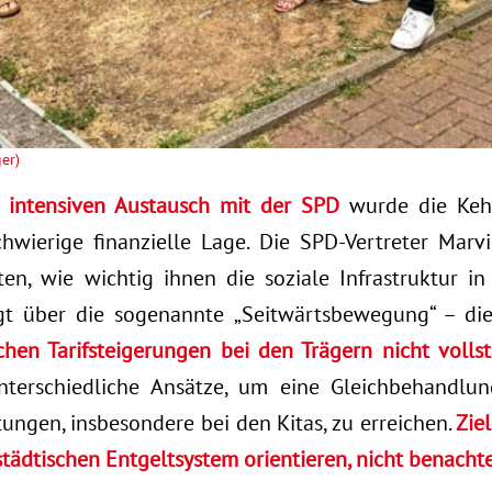
er)
 intensiven Austausch mit der SPD
wurde die Kehr
schwierige finanzielle Lage. Die SPD-Vertreter Mar
en, wie wichtig ihnen die soziale Infrastruktur in 
gt über die sogenannte „Seitwärtsbewegung“ – die
chen Tarifsteigerungen bei den Trägern nicht vollst
nterschiedliche Ansätze, um eine Gleichbehandlung
tungen, insbesondere bei den Kitas, zu erreichen.
Zie
 städtischen Entgeltsystem orientieren, nicht benacht