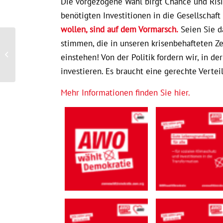
Die vorgezogene Wahl birgt Chance und Risik
benötigten Investitionen in die Gesellschaft
wollen, sind auf dem Vormarsch.
Seien Sie d
stimmen, die in unseren krisenbehafteten Z
RNZ-Weihnachtsaktion
einstehen! Von der Politik fordern wir, in de
2025
investieren. Es braucht eine gerechte Verte
Mehr Informationen finden Sie hier.