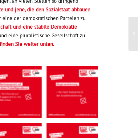
gen, an vielen Stellen so dringend
e und jene, die den Sozialstaat abbauen
r eine der demokratischen Parteien zu
lschaft und eine stabile Demokratie
und eine pluralistische Gesellschaft zu
inden Sie weiter unten.