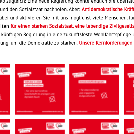
o zugleich: Eine neue Regierung könnte endlich die überfälli
 und den Sozialstaat nachholen. Aber:
Antidemokratische Kräft
abei und aktivieren Sie mit uns möglichst viele Menschen, fü
eiten
für einen starken Sozialstaat, eine lebendige Zivilgesel
r künftigen Regierung in eine zukunftsfeste Wohlfahrtspflege 
ilung, um die Demokratie zu stärken.
Unsere Kernforderungen f