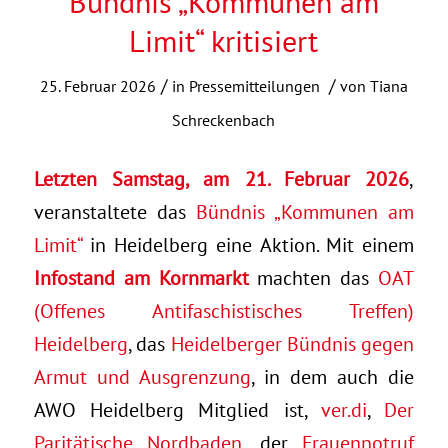
Bündnis „Kommunen am
Limit“ kritisiert
/
/
25. Februar 2026
in
Pressemitteilungen
von
Tiana
Schreckenbach
Letzten Samstag, am 21. Februar 2026
,
veranstaltete das
Bündnis „Kommunen am
Limit“
in Heidelberg eine Aktion. Mit einem
Infostand am Kornmarkt
machten das
OAT
(Offenes Antifaschistisches Treffen)
Heidelberg
, das
Heidelberger Bündnis gegen
Armut und Ausgrenzung
, in dem auch die
AWO Heidelberg Mitglied ist,
ver.di
,
Der
Paritätische Nordbaden
, der
Frauennotruf