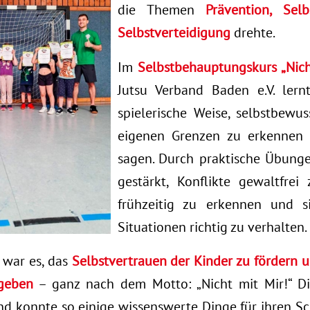
die Themen
Prävention, Sel
Selbstverteidigung
drehte.
Im
Selbstbehauptungskurs „Nich
Jutsu Verband Baden e.V. lern
spielerische Weise, selbstbewus
eigenen Grenzen zu erkennen 
sagen. Durch praktische Übung
gestärkt, Konflikte gewaltfrei
frühzeitig zu erkennen und s
Situationen richtig zu verhalten.
 war es, das
Selbstvertrauen der Kinder zu fördern u
 geben
– ganz nach dem Motto: „Nicht mit Mir!“ Di
nd konnte so einige wissenswerte Dinge für ihren Sc