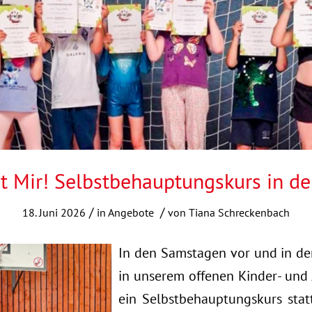
it Mir! Selbstbehauptungskurs in d
/
/
18. Juni 2026
in
Angebote
von
Tiana Schreckenbach
In den Samstagen vor und in den
in unserem offenen Kinder- un
ein Selbstbehauptungskurs stat