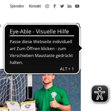
Spenden
Kontakt
s
Einrichtungen
Karriere
Aktuelles
it Mir! Selbstbehauptungskurs in der RÖHRE