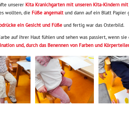
äfte unserer
Kita Kranichgarten mit unseren Kita-Kindern mi
es wollten, die
Füße angemalt
und dann auf ein Blatt Papier 
bdrücke ein Gesicht und Füße
und fertig war das Osterbild.
arbe auf ihrer Haut fühlen und sehen was passiert, wenn sie
tion und, durch das Benennen von Farben und Körperteilen 