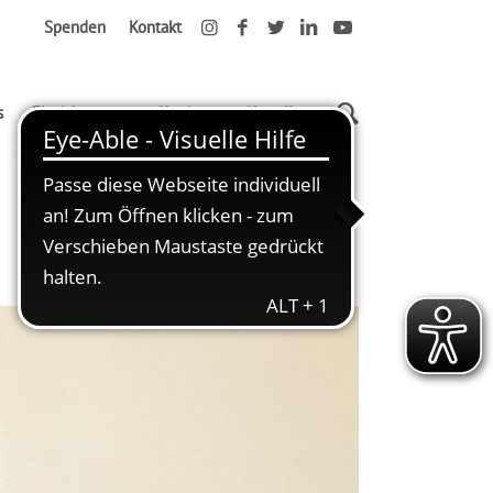
Spenden
Kontakt
s
Einrichtungen
Karriere
Aktuelles
Oster-Küken in unserer Kita Kranichgarten