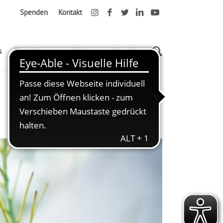
Spenden
Kontakt
s
Einrichtungen
Karriere
Aktuelles
tterlings-Projekts in der Kita Kranichgarten