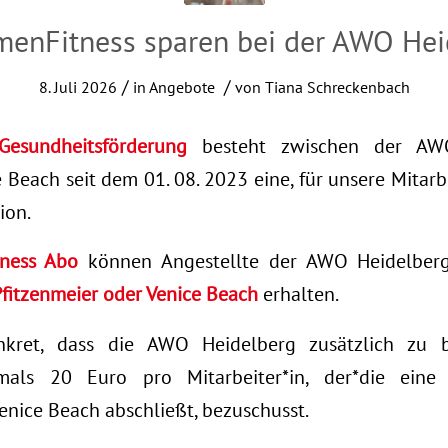
rmenFitness sparen bei der AWO Hei
/
/
8. Juli 2026
in
Angebote
von
Tiana Schreckenbach
Gesundheitsförderung
besteht zwischen der AW
 Beach seit dem 01. 08. 2023 eine, für unsere Mitar
ion.
tness Abo
können Angestellte der AWO Heidelber
Pfitzenmeier oder Venice Beach
erhalten.
kret, dass die AWO Heidelberg zusätzlich zu b
als 20 Euro pro Mitarbeiter*in, der*die eine 
enice Beach abschließt, bezuschusst.