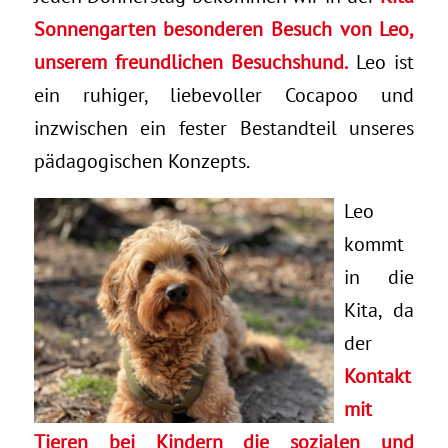
Sonnengarten besonderen Besuch von Leo,
unserem freundlichen Besuchshund.
Leo ist
ein ruhiger, liebevoller Cocapoo und
inzwischen ein fester Bestandteil unseres
pädagogischen Konzepts.
Leo
kommt
in die
Kita, da
der
Kontakt
mit
Tieren bei Kindern die sozialen und