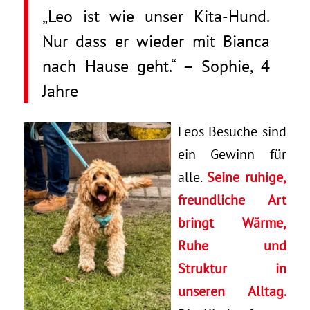
„Leo ist wie unser Kita-Hund.
Nur dass er wieder mit Bianca
nach Hause geht.“ – Sophie, 4
Jahre
Leos Besuche sind
ein Gewinn für
alle.
Seine ruhige,
freundliche Art
bringt Wärme,
Ruhe und
Struktur in
unseren Alltag.