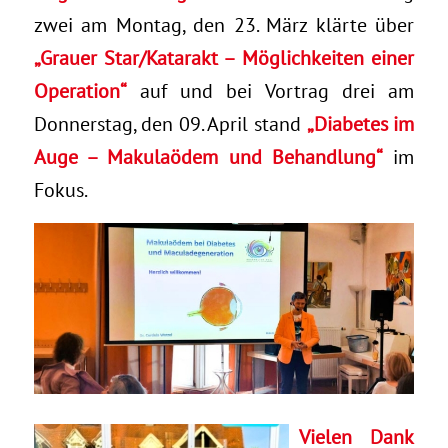
zwei am Montag, den 23. März klärte über
„Grauer Star/Katarakt – Möglichkeiten einer
Operation“
auf und bei Vortrag drei am
Donnerstag, den 09. April stand
„Diabetes im
Auge – Makulaödem und Behandlung“
im
Fokus.
Vielen Dank