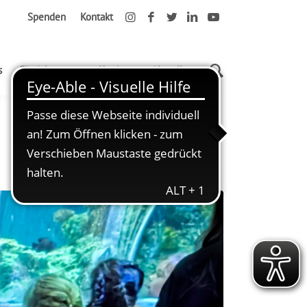
Spenden
Kontakt
s
Einrichtungen
Karriere
Aktuelles
seite
Sommerausflug ins Sea Life Speyer