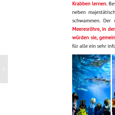
Krabben lernen.
Bes
neben majestätisc
schwammen. Der u
Meeresröhre, in der
würden sie, gemein
für alle ein sehr i
Sprache verbindet in
unserer Kita Obere Rödt