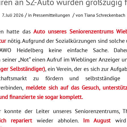
ren an SZ-Auto wurden großzügig f
/
/
7. Juli 2026
in
Pressemitteilungen
von
Tiana Schreckenbach
en hatte das
Auto unseres Seniorenzentrums Wie
tur
nötig. Aufgrund der Sozialkürzungen sind solch
AWO Heidelberg keine einfache Sache. Daher
seiner „Not“ einen Aufruf im Wieblinger Anzeiger un
ger Selbständiger)
, ein Verein, der es sich zur Aufg
chaftsmarkt zu fördern und selbstständige 
verbinden,
meldete sich auf das Gesuch, unterstüt
nd finanzierte sie sogar komplett.
r konnte der Leiter unseres Seniorenzentrums, 
ich repariert
wieder abholen.
Im August
wird