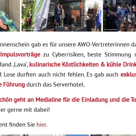
nnenschein gab es für unsere AWO-Vertreterinnen 
Impulsvorträge
zu Cyberrisiken, beste Stimmung
and ‚Lava‘,
kulinarische Köstlichkeiten & kühle Drin
 Lose durften auch nicht fehlen. Es gab auch
exklu
e Führung
durch das Serverhotel.
hön geht an Medialine für die Einladung und die To
der gerne mit dabei!
nt finden Sie
hier.