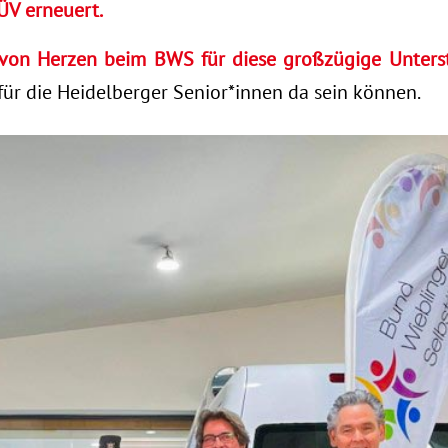
ÜV
erneuert.
von Herzen beim BWS für diese großzügige Unters
für die Heidelberger Senior*innen da sein können.