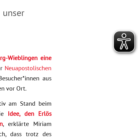
 unser
rg-Wieblingen eine
er
Neuapostolischen
Besucher*innen aus
en vor Ort.
ktiv am Stand beim
die
Idee, den Erlös
n
, erklärte Miriam
ch, dass trotz des