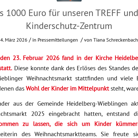
ls 1000 Euro für unseren TREFF und
Kinderschutz-Zentrum
/
/
4. März 2026
in
Pressemitteilungen
von
Tiana Schreckenbach
en 23. Februar 2026 fand in der Kirche Heidelbe
tatt.
Diese konnte dank des Erlöses des Standes d
blinger Weihnachtsmarkt stattfinden und viele 
 denen das
Wohl der Kinder im Mittelpunkt
steht, war
nder aus der Gemeinde Heidelberg-Wieblingen a
achtsmarkt 2025 eingebracht hatten, entstand 
kommen zu lassen, die sich um Kinder kümmer
leiterin des Weihnachtsmarktteams. Sie freute si