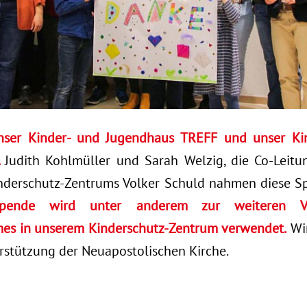
nser Kinder- und Jugendhaus TREFF und unser Ki
.
Judith Kohlmüller und Sarah Welzig, die Co-Leit
inderschutz-Zentrums Volker Schuld nahmen diese 
pende wird unter anderem zur weiteren Ve
mes in unserem Kinderschutz-Zentrum verwendet.
Wir
rstützung der Neuapostolischen Kirche.