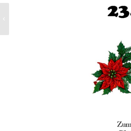
AWO und Co. gegen
geplante Verschärfungen
bei den Kosten der
Unterkunft