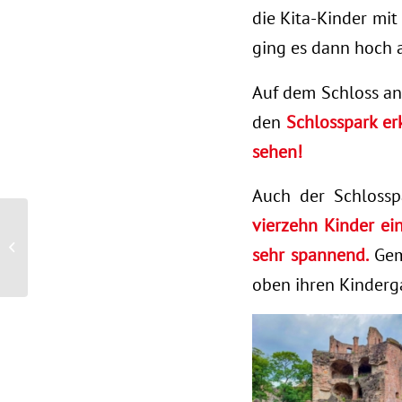
die Kita-Kinder mit
ging es dann hoch a
Auf dem Schloss an
den
Schlosspark er
sehen!
Auch der Schlossp
vierzehn Kinder e
Unsere Kitas Kirchheim
erstrahlen in neuem
sehr spannend.
Geme
Glanz
oben ihren Kinderg