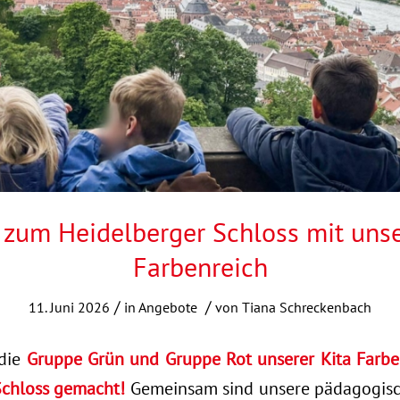
 zum Heidelberger Schloss mit unse
Farbenreich
/
/
11. Juni 2026
in
Angebote
von
Tiana Schreckenbach
 die
Gruppe Grün und Gruppe Rot unserer Kita Farbe
Schloss gemacht!
Gemeinsam sind unsere pädagogisc