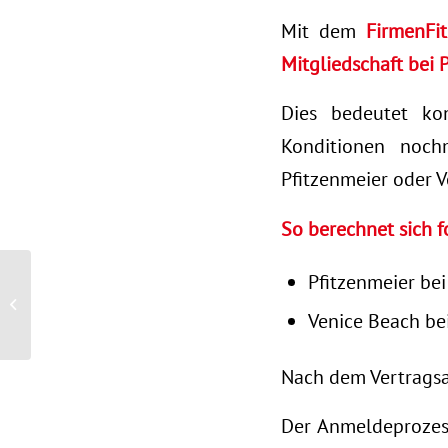
Mit dem
FirmenFi
Mitgliedschaft bei 
Dies bedeutet kon
Konditionen nochm
Pfitzenmeier oder V
So berechnet sich f
Pfitzenmeier bei
Reparaturen an SZ-Auto
wurden großzügig
Venice Beach bei
finanziert
Nach dem Vertragsa
Der Anmeldeprozess