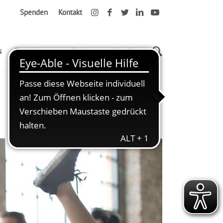
Spenden
Kontakt
s
Einrichtungen
Karriere
Aktuelles
irmenFitness sparen bei der AWO Heidelberg