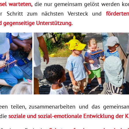
sel warteten,
die nur gemeinsam gelöst werden kon
für Schritt zum nächsten Versteck und
förderte
 gegenseitige Unterstützung.
een teilen, zusammenarbeiten und das gemeinsa
 die
soziale und sozial-emotionale Entwicklung der Ki