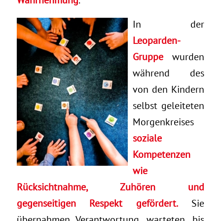
In der
Leoparden-
Gruppe
wurden
während des
von den Kindern
selbst geleiteten
Morgenkreises
soziale
Kompetenzen
wie
Rücksichtnahme, Zuhören und
gegenseitigen Respekt gefördert.
Sie
übernahmen Verantwortung, warteten, bis